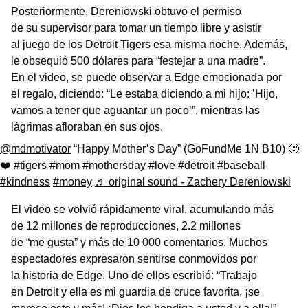
Posteriormente, Dereniowski obtuvo el permiso
de su supervisor para tomar un tiempo libre y asistir
al juego de los Detroit Tigers esa misma noche. Además,
le obsequió 500 dólares para “festejar a una madre”.
En el video, se puede observar a Edge emocionada por
el regalo, diciendo: “Le estaba diciendo a mi hijo: ’Hijo,
vamos a tener que aguantar un poco’”, mientras las
lágrimas afloraban en sus ojos.
@mdmotivator
“Happy Mother’s Day” (GoFundMe 1N B10) 🥺
❤️
#tigers
#mom
#mothersday
#love
#detroit
#baseball
#kindness
#money
♬ original sound - Zachery Dereniowski
El video se volvió rápidamente viral, acumulando más
de 12 millones de reproducciones, 2.2 millones
de “me gusta” y más de 10 000 comentarios. Muchos
espectadores expresaron sentirse conmovidos por
la historia de Edge. Uno de ellos escribió: “Trabajo
en Detroit y ella es mi guardia de cruce favorita, ¡se