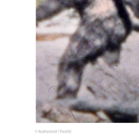
©
featherwolf / Reddit