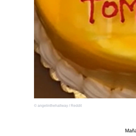
©
angelinthehallway / Reddit
Maña