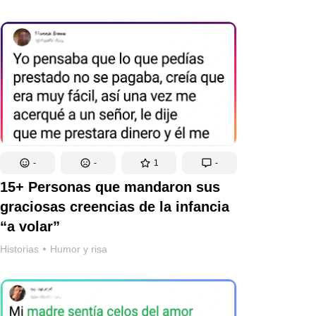
-
-
1
-
15+ Personas que mandaron sus
graciosas creencias de la infancia
“a volar”
Historias
Humor y risa