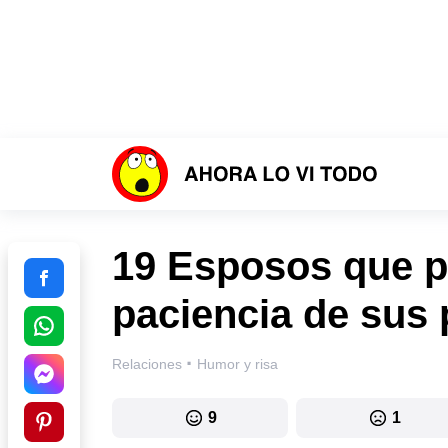
19 Esposos que p
paciencia de sus 
·
Relaciones
Humor y risa
9
1