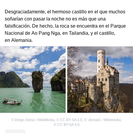
Desgraciadamente, el hermoso castillo en el que muchos
soñarían con pasar la noche no es más que una
falsificación. De hecho, la roca se encuentra en el Parque
Nacional de Ao Pang Nga, en Tailandia, y el castillo,
en Alemania.
©
Diego Delso / WikiMedia
,
©
CC BY-SA 3.0
,
©
-donald- / Wikimedia
,
©
CC BY-SA 3.0