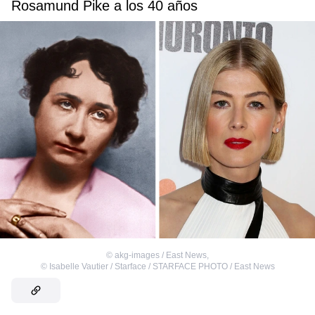
Rosamund Pike a los 40 años
©
akg-images / East News
,
©
Isabelle Vautier / Starface / STARFACE PHOTO / East News