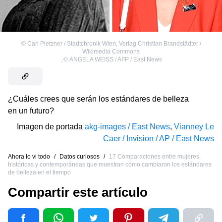
©
Carl Pietzner / Stadtchronik Wien, Verlag Christian Brandstädter /
Wikimedia Commons
,
©
ANGELA WEISS / AFP / East News
¿Cuáles crees que serán los estándares de belleza
en un futuro?
Imagen de portada
akg-images / East News
,
Vianney Le
Caer / Invision / AP / East News
Ahora lo vi todo
/
Datos curiosos
/
17 Comparaciones entre mujeres
históricas y contemporáneas que muestran cómo cambiaron los estándares
de belleza en el tiempo
Compartir este artículo