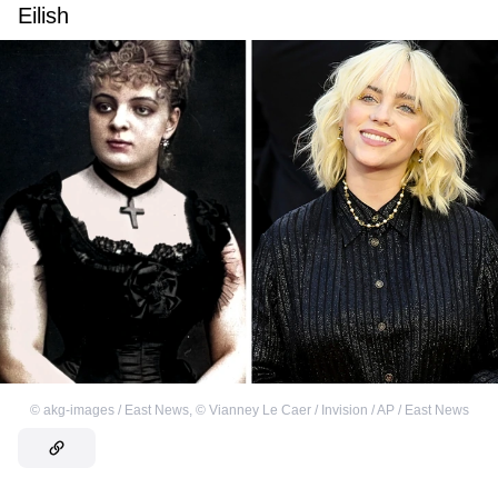
Eilish
©
akg-images / East News
,
©
Vianney Le Caer / Invision / AP / East News