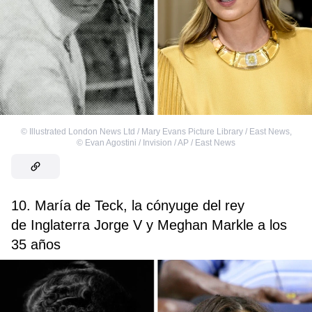
©
Illustrated London News Ltd / Mary Evans Picture Library / East News
,
©
Evan Agostini / Invision / AP / East News
10. María de Teck, la cónyuge del rey
de Inglaterra Jorge V y Meghan Markle a los
35 años