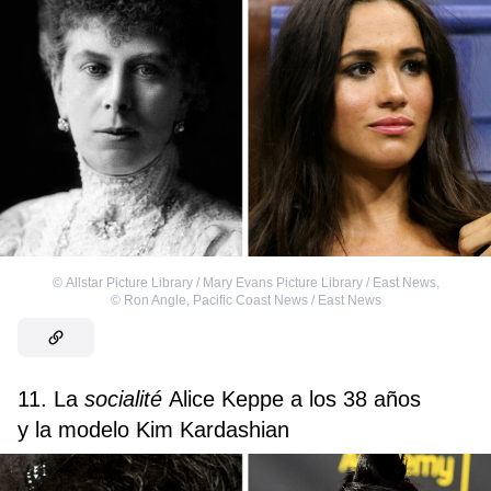
©
Allstar Picture Library / Mary Evans Picture Library / East News
,
©
Ron Angle, Pacific Coast News / East News
11. La
socialité
Alice Keppe a los 38 años
y la modelo Kim Kardashian