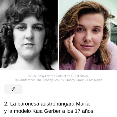
©
Courtesy Everett Collection / East News
,
©
Pandora via The Grosby Group / Grosby Group / East News
2. La baronesa austrohúngara María
y la modelo Kaia Gerber a los 17 años