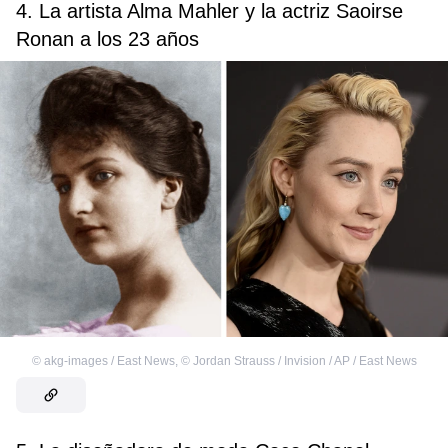
4. La artista Alma Mahler y la actriz Saoirse
Ronan a los 23 años
©
akg-images / East News
,
©
Jordan Strauss / Invision / AP / East News