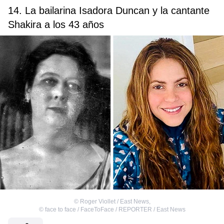
14. La bailarina Isadora Duncan y la cantante
Shakira a los 43 años
©
Roger Viollet / East News
,
©
face to face / FaceToFace / REPORTER / East News