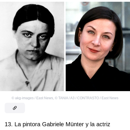
©
akg-images / East News
,
©
TANIA / A3 / CONTRASTO / East News
13. La pintora Gabriele Münter y la actriz