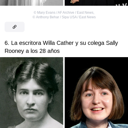
©
Mary Evans / AF Archive / East News
,
©
Anthony Behar / Sipa USA / East News
6. La escritora Willa Cather y su colega Sally
Rooney a los 28 años