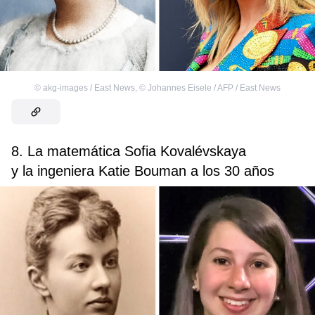
©
akg-images / East News
,
©
Johannes Eisele / AFP / East News
8. La matemática Sofia Kovalévskaya
y la ingeniera Katie Bouman a los 30 años