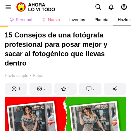
Personal
Nuevo
Inventos
Planeta
Hazlo 
15 Consejos de una fotógrafa
profesional para posar mejor y
sacar al fotogénico que llevas
dentro
·
Hazlo simple
Fotos
1
-
1
-