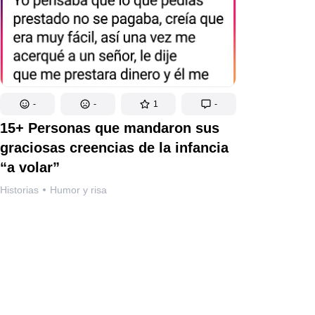
-
-
1
-
15+ Personas que mandaron sus
graciosas creencias de la infancia
“a volar”
Historias
Humor y risa