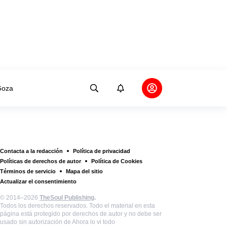
oza
Contacta a la redacción
Política de privacidad
Políticas de derechos de autor
Política de Cookies
Términos de servicio
Mapa del sitio
Actualizar el consentimiento
© 2014–2026
TheSoul Publishing
.
Todos los derechos reservados. Todo el material en esta
página está protegido por derechos de autor y no debe ser
usado sin autorización de Ahora lo vi todo