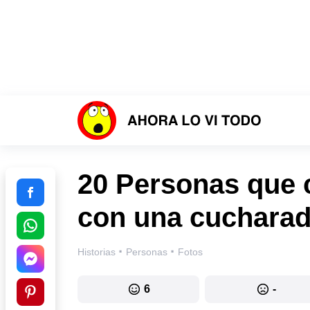
20 Personas que 
con una cucharad
·
·
Historias
Personas
Fotos
6
-