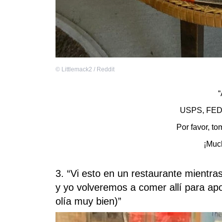
©
Littlemack2 / Reddit
“
USPS, FED
Por favor, to
¡Much
3. “Vi esto en un restaurante mientr
y yo volveremos a comer allí para ap
olía muy bien)”