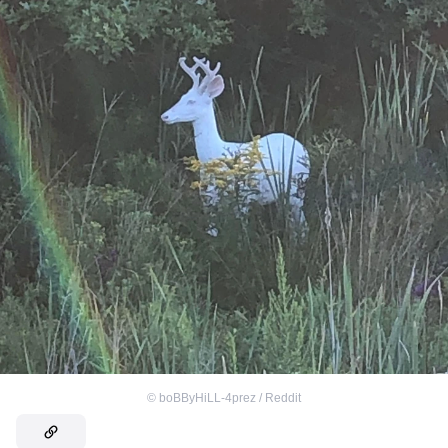
©
boBByHiLL-4prez / Reddit