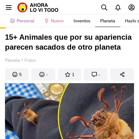
Personal
Nuevo
Inventos
Planeta
Hazlo 
15+ Animales que por su apariencia
parecen sacados de otro planeta
·
Planeta
Fotos
5
-
1
-