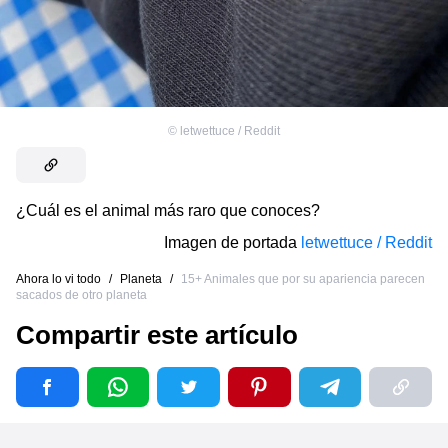
©
letwettuce / Reddit
¿Cuál es el animal más raro que conoces?
Imagen de portada
letwettuce / Reddit
Ahora lo vi todo
/
Planeta
/
15+ Animales que por su apariencia parecen
sacados de otro planeta
Compartir este artículo