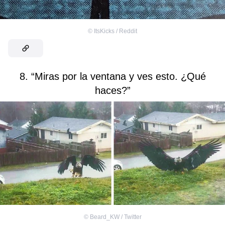
©
ItsKicks / Reddit
8. “Miras por la ventana y ves esto. ¿Qué
haces?”
©
Beard_KW / Twitter