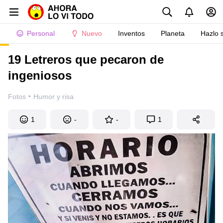
Personal
Nuevo
Inventos
Planeta
Hazlo 
19 Letreros que pecaron de
ingeniosos
·
Fotos
Humor y risa
1
-
-
1