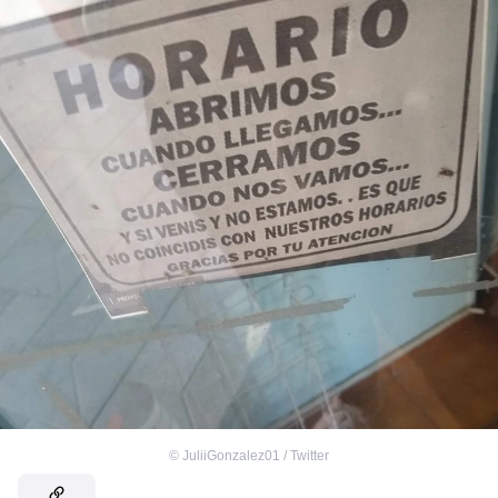
©
JuliiGonzalez01 / Twitter