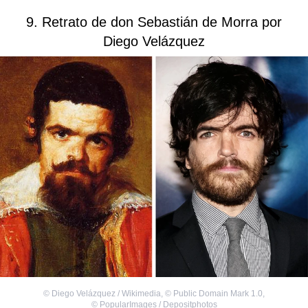
9. Retrato de don Sebastián de Morra por
Diego Velázquez
©
Diego Velázquez / Wikimedia
,
©
Public Domain Mark 1.0
,
©
PopularImages / Depositphotos