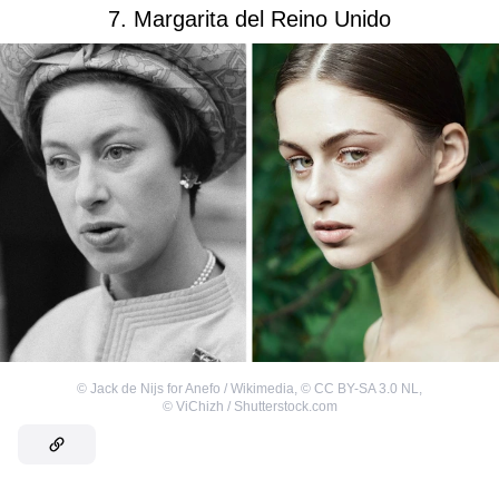
7. Margarita del Reino Unido
©
Jack de Nijs for Anefo / Wikimedia
,
©
CC BY-SA 3.0 NL
,
©
ViChizh / Shutterstock.com