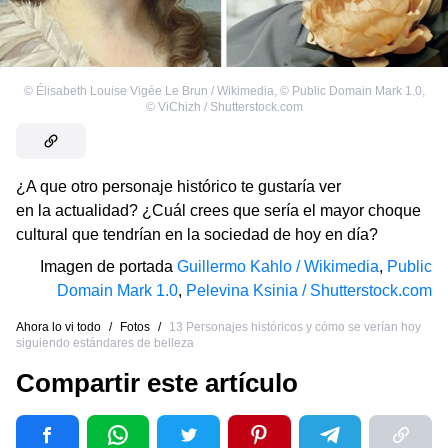
©
Élisabeth Louise Vigée Le Brun / Wikimedia
,
©
Public Domain Mark 1.0
,
©
ViChizh / Shutterstock.com
¿A que otro personaje histórico te gustaría ver
en la actualidad? ¿Cuál crees que sería el mayor choque
cultural que tendrían en la sociedad de hoy en día?
Imagen de portada
Guillermo Kahlo / Wikimedia
,
Public
Domain Mark 1.0
,
Pelevina Ksinia / Shutterstock.com
Ahora lo vi todo
/
Fotos
/
13 Personajes históricos y cómo se verían hoy
siguiendo estándares de belleza
Compartir este artículo