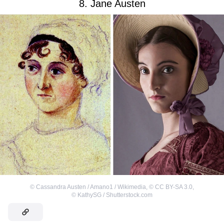
8. Jane Austen
©
Cassandra Austen / Amano1 / Wikimedia
,
©
CC BY-SA 3.0
,
©
KathySG / Shutterstock.com