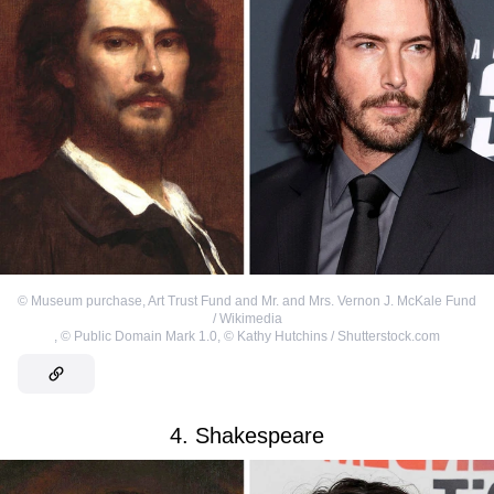
©
Museum purchase, Art Trust Fund and Mr. and Mrs. Vernon J. McKale Fund
/ Wikimedia
,
©
Public Domain Mark 1.0
,
©
Kathy Hutchins / Shutterstock.com
4. Shakespeare