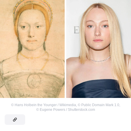
©
Hans Holbein the Younger / Wikimedia
,
©
Public Domain Mark 1.0
,
©
Eugene Powers / Shutterstock.com