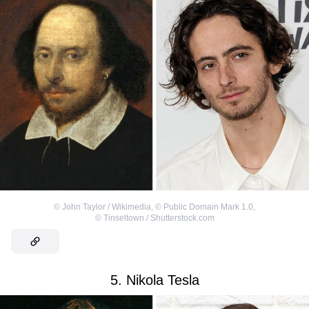
©
John Taylor / Wikimedia
,
©
Public Domain Mark 1.0
,
©
Tinseltown / Shutterstock.com
5. Nikola Tesla