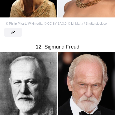
©
Philip Pikart / Wikimedia
,
©
CC BY-SA 3.0
,
©
Lil Maria / Shutterstock.com
12. Sigmund Freud