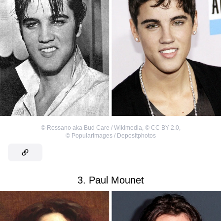
©
Rossano aka Bud Care / Wikimedia
,
©
CC BY 2.0
,
©
PopularImages / Depositphotos
3. Paul Mounet