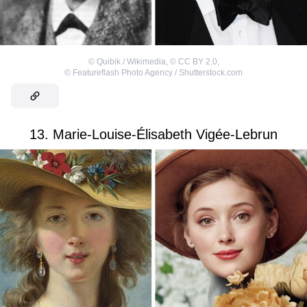
©
Quibik / Wikimedia
,
©
CC BY 2.0
,
©
Featureflash Photo Agency / Shutterstock.com
13. Marie-Louise-Élisabeth Vigée-Lebrun