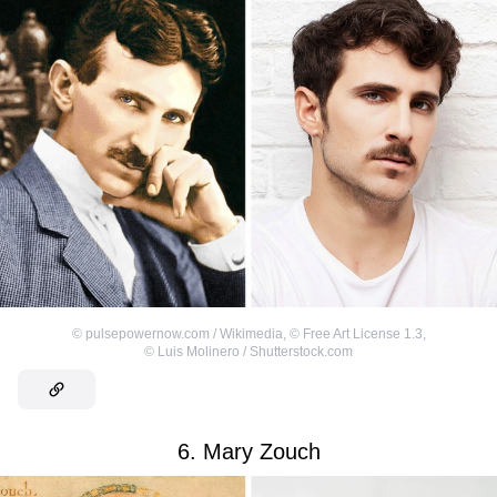
©
pulsepowernow.com / Wikimedia
,
©
Free Art License 1.3
,
©
Luis Molinero / Shutterstock.com
6. Mary Zouch