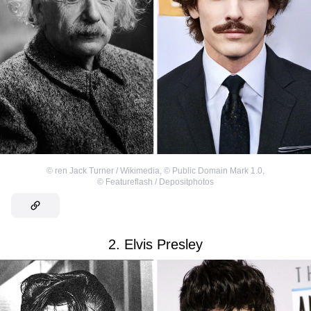
©
ren Jack Turner / Wikimedia
,
©
Public Domain Mark 1.0
,
©
Featureflash / Depositphotos
2. Elvis Presley