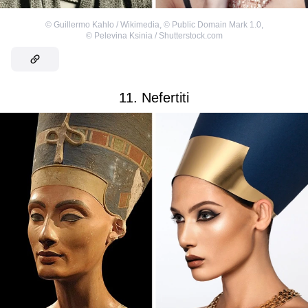
©
Guillermo Kahlo / Wikimedia
,
©
Public Domain Mark 1.0
,
©
Pelevina Ksinia / Shutterstock.com
11. Nefertiti