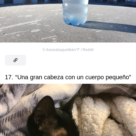
©
ihaveabaguettekn*f* / Reddit
17. “Una gran cabeza con un cuerpo pequeño”