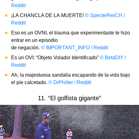
Reddit
¡LA CHANCLA DE LA MUERTE!
© SpecterReiCH /
Reddit
Eso es un OVNI, el trauma que experimentaste te hizo
entrar en un episodio
de negación.
© IMPORTANT_INFO / Reddit
Es un OVI: “Objeto Volador Identificado”
© BetaDIY /
Reddit
Ah, la majestuosa sandalia escapando de la vida bajo
el pie calcetado.
© DrPhilter / Reddit
11. “El golfista gigante”