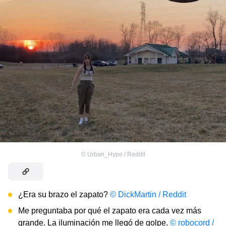
©
Urban_Hype / Reddit
¿Era su brazo el zapato?
© DickMartin / Reddit
Me preguntaba por qué el zapato era cada vez más
grande. La iluminación me llegó de golpe.
© robocord /