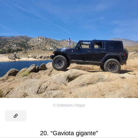
©
Unknown / imgur
20. “Gaviota gigante”