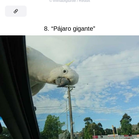
©
immabigturtle / Reddit
8. “Pájaro gigante”