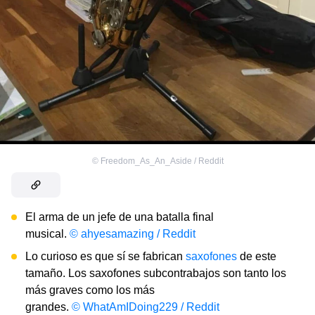
©
Freedom_As_An_Aside / Reddit
El arma de un jefe de una batalla final
musical.
© ahyesamazing / Reddit
Lo curioso es que sí se fabrican
saxofones
de este
tamaño. Los saxofones subcontrabajos son tanto los
más graves como los más
grandes.
© WhatAmIDoing229 / Reddit