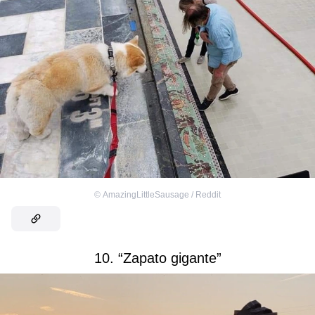
©
AmazingLittleSausage / Reddit
10. “Zapato gigante”