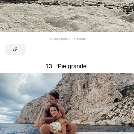
©
PericlodGD / Reddit
13. “Pie grande”