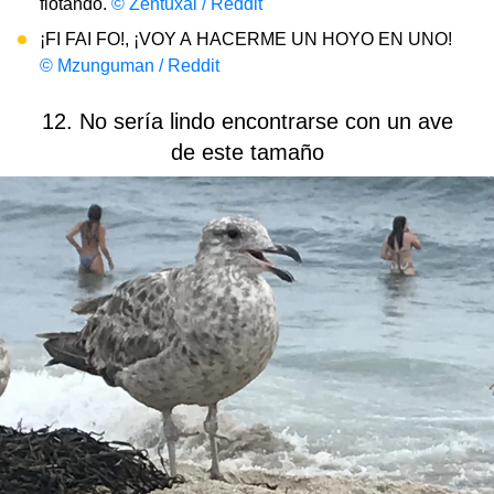
flotando.
© Zentuxal / Reddit
¡FI FAI FO!, ¡VOY A HACERME UN HOYO EN UNO!
© Mzunguman / Reddit
12. No sería lindo encontrarse con un ave
de este tamaño