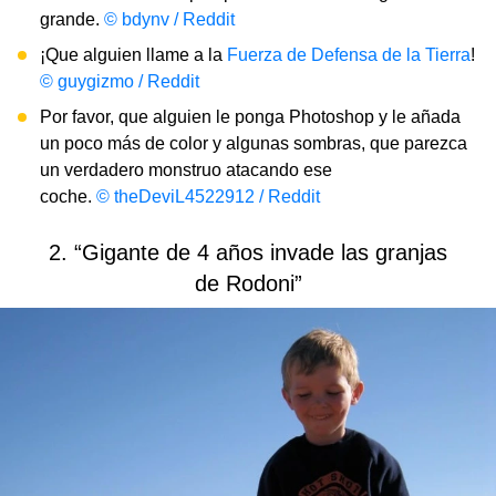
grande.
© bdynv / Reddit
¡Que alguien llame a la
Fuerza de Defensa de la Tierra
!
© guygizmo / Reddit
Por favor, que alguien le ponga Photoshop y le añada
un poco más de color y algunas sombras, que parezca
un verdadero monstruo atacando ese
coche.
© theDeviL4522912 / Reddit
2. “Gigante de 4 años invade las granjas
de Rodoni”