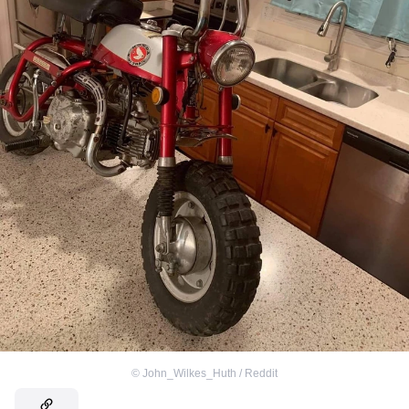
©
John_Wilkes_Huth / Reddit