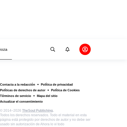
oza
Contacta a la redacción
Política de privacidad
Políticas de derechos de autor
Política de Cookies
Términos de servicio
Mapa del sitio
Actualizar el consentimiento
© 2014–2026
TheSoul Publishing
.
Todos los derechos reservados. Todo el material en esta
página está protegido por derechos de autor y no debe ser
usado sin autorización de Ahora lo vi todo