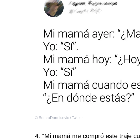
©
SemraDurmisevic / Twitter
4. “Mi mamá me compró este traje c