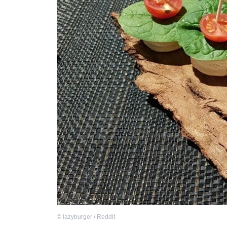
©
lazyburger / Reddit