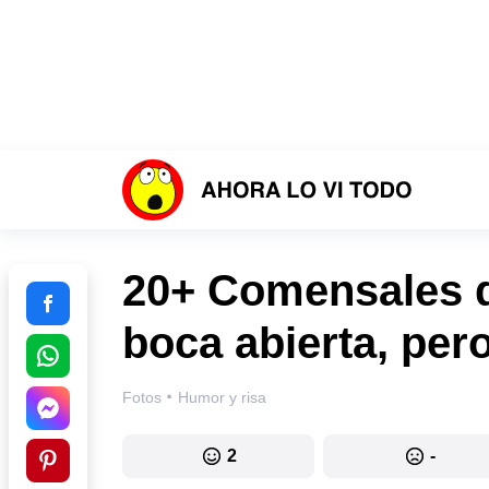
20+ Comensales q
boca abierta, per
·
Fotos
Humor y risa
2
-