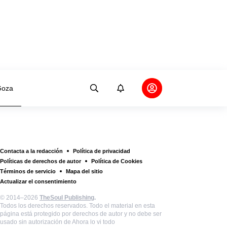
oza
Contacta a la redacción
Política de privacidad
Políticas de derechos de autor
Política de Cookies
Términos de servicio
Mapa del sitio
Actualizar el consentimiento
© 2014–2026
TheSoul Publishing
.
Todos los derechos reservados. Todo el material en esta
página está protegido por derechos de autor y no debe ser
usado sin autorización de Ahora lo vi todo