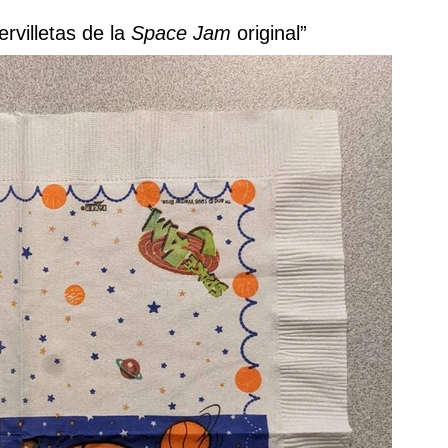
rvilletas de la
Space Jam
original”