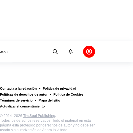
oza
Contacta a la redacción
Política de privacidad
Políticas de derechos de autor
Política de Cookies
Términos de servicio
Mapa del sitio
Actualizar el consentimiento
© 2014–2026
TheSoul Publishing
.
Todos los derechos reservados. Todo el material en esta
página está protegido por derechos de autor y no debe ser
usado sin autorización de Ahora lo vi todo