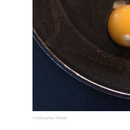
©
DefLepFan / Reddit