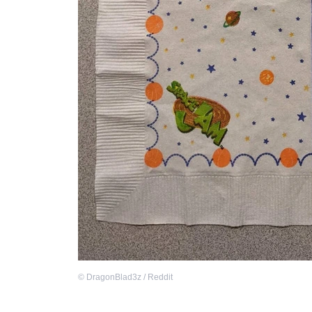
©
DragonBlad3z / Reddit