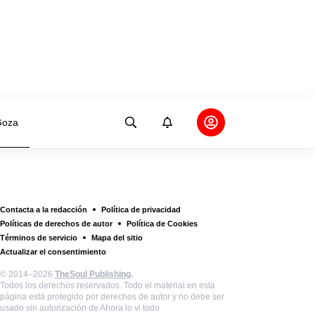
oza
Contacta a la redacción
Política de privacidad
Políticas de derechos de autor
Política de Cookies
Términos de servicio
Mapa del sitio
Actualizar el consentimiento
© 2014–2026
TheSoul Publishing
.
Todos los derechos reservados. Todo el material en esta
página está protegido por derechos de autor y no debe ser
usado sin autorización de Ahora lo vi todo