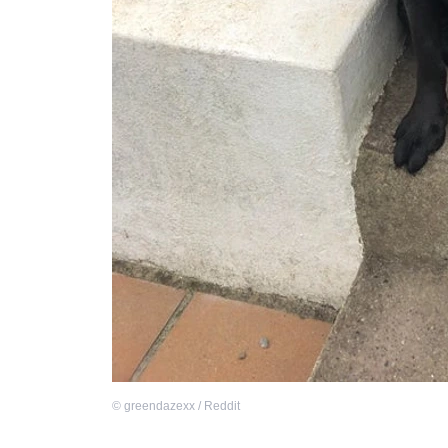
©
greendazexx / Reddit