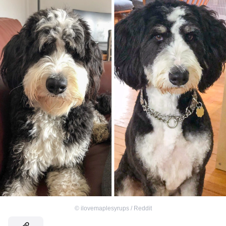
©
ilovemaplesyrups / Reddit