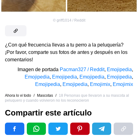
©
griff1014 / Reddit
¿Con qué frecuencia llevas a tu perro a la peluquería?
¡Por favor, comparte sus fotos de antes y después en los
comentarios!
Imagen de portada
Pacman327 / Reddit
,
Emojipedia
,
Emojipedia
,
Emojipedia
,
Emojipedia
,
Emojipedia
,
Emojipedia
,
Emojipedia
,
Emojimix
,
Emojimix
Ahora lo vi todo
/
Mascotas
/
18 Personas que llevaron a su mascota al
peluquero y cuando volvieron no los reconocieron
Compartir este artículo