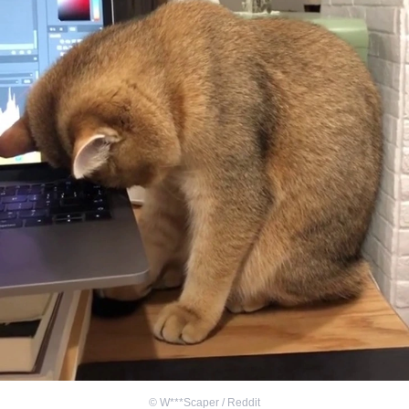
©
W***Scaper / Reddit