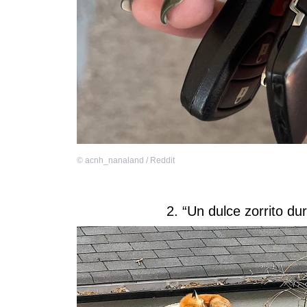
©
acnh_nanaland / Reddit
2. “Un dulce zorrito d