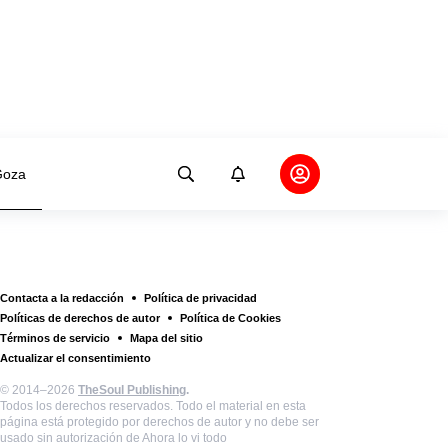
oza
Contacta a la redacción
Política de privacidad
Políticas de derechos de autor
Política de Cookies
Términos de servicio
Mapa del sitio
Actualizar el consentimiento
© 2014–2026
TheSoul Publishing
.
Todos los derechos reservados. Todo el material en esta
página está protegido por derechos de autor y no debe ser
usado sin autorización de Ahora lo vi todo