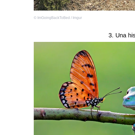
©
ImGoingBackToBed / Imgur
3. Una hi