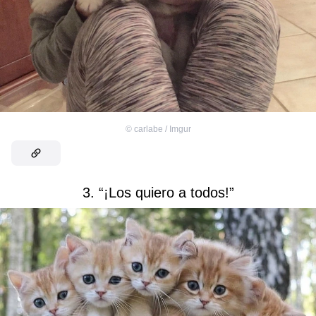
©
carlabe / Imgur
3. “¡Los quiero a todos!”