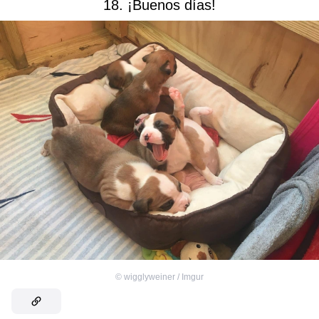
18. ¡Buenos días!
©
wigglyweiner / Imgur