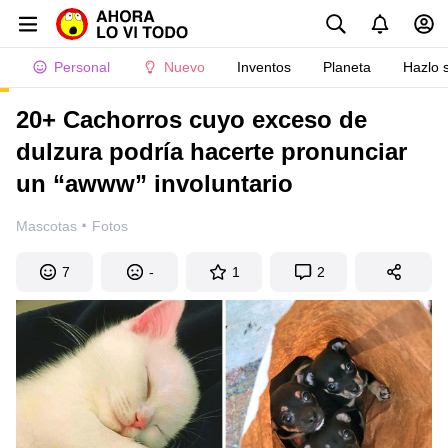
Personal
Nuevo
Inventos
Planeta
Hazlo 
20+ Cachorros cuyo exceso de
dulzura podría hacerte pronunciar
un “awww” involuntario
·
Mascotas
Fotos
7
-
1
2