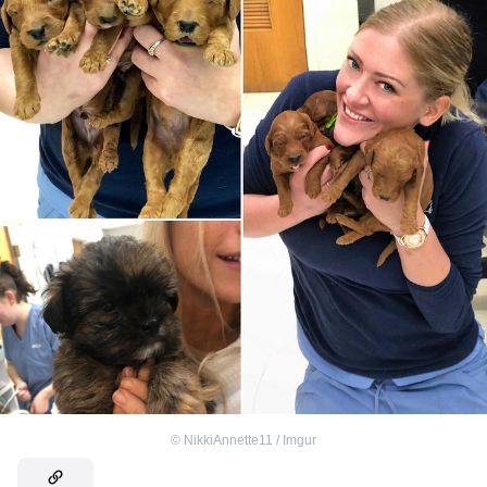
©
NikkiAnnette11 / Imgur