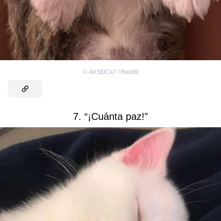
©
AriSt0Ca7 / Reddit
7. “¡Cuánta paz!”