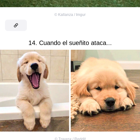
©
Kallanza / Imgur
14. Cuando el sueñito ataca...
©
Travxsx / Reddit