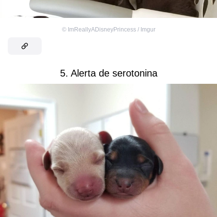
©
ImReallyADisneyPrincess / Imgur
5. Alerta de serotonina