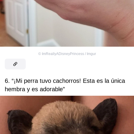
©
ImReallyADisneyPrincess / Imgur
6. “¡Mi perra tuvo cachorros! Esta es la única
hembra y es adorable”