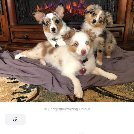
©
Dodgerthehwydog / Imgur