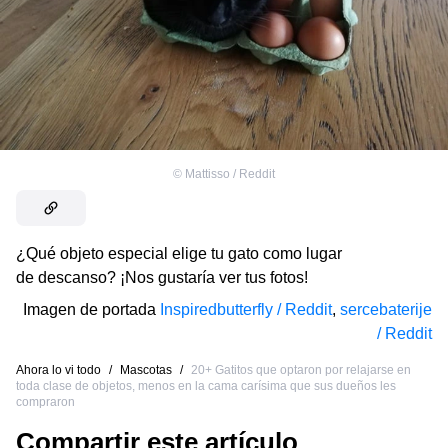
©
Mattisso / Reddit
¿Qué objeto especial elige tu gato como lugar
de descanso? ¡Nos gustaría ver tus fotos!
Imagen de portada
Inspiredbutterfly / Reddit
,
sercebaterije
/ Reddit
Ahora lo vi todo
/
Mascotas
/
20+ Gatitos que optaron por relajarse en
toda clase de objetos, menos en la cama carísima que sus dueños les
compraron
Compartir este artículo