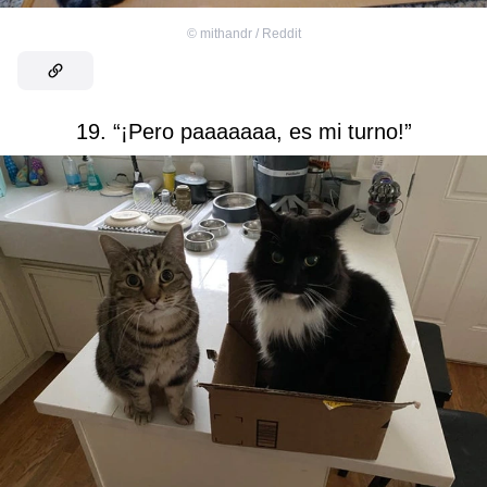
©
mithandr / Reddit
19. “¡Pero paaaaaaa, es mi turno!”