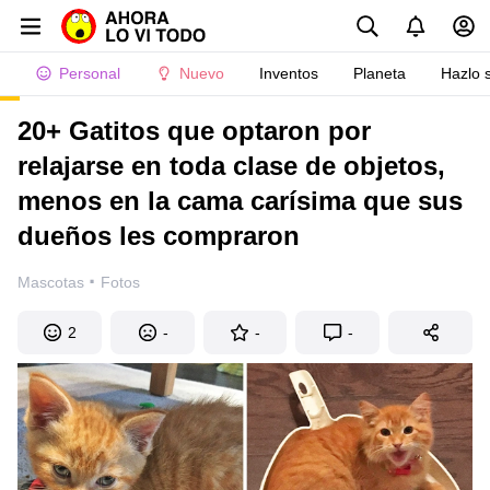
Personal
Nuevo
Inventos
Planeta
Hazlo 
20+ Gatitos que optaron por
relajarse en toda clase de objetos,
menos en la cama carísima que sus
dueños les compraron
·
Mascotas
Fotos
2
-
-
-