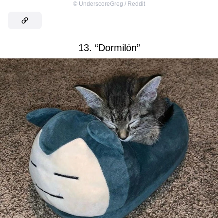
©
UnderscoreGreg / Reddit
13. “Dormilón”