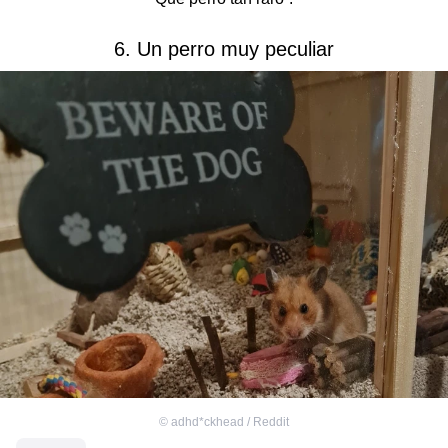
6. Un perro muy peculiar
©
adhd*ckhead / Reddit