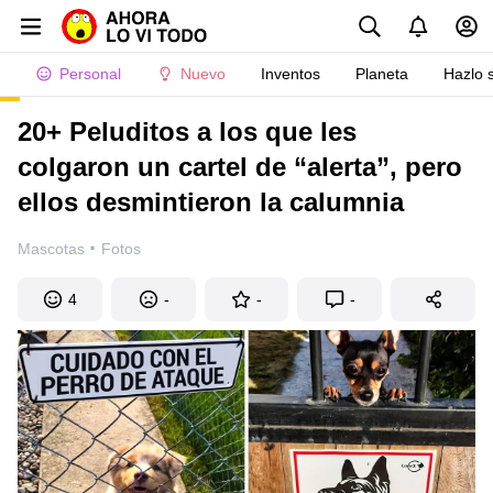
Personal
Nuevo
Inventos
Planeta
Hazlo 
20+ Peluditos a los que les
colgaron un cartel de “alerta”, pero
ellos desmintieron la calumnia
·
Mascotas
Fotos
4
-
-
-