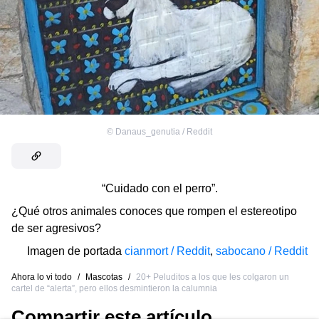
©
Danaus_genutia / Reddit
“Cuidado con el perro”.
¿Qué otros animales conoces que rompen el estereotipo
de ser agresivos?
Imagen de portada
cianmort / Reddit
,
sabocano / Reddit
Ahora lo vi todo
/
Mascotas
/
20+ Peluditos a los que les colgaron un
cartel de “alerta”, pero ellos desmintieron la calumnia
Compartir este artículo