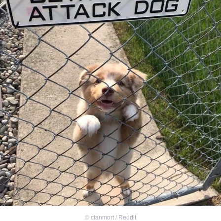
©
cianmort / Reddit