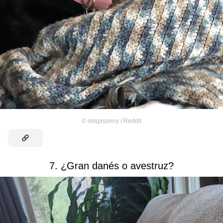
©
omgxsonny / Reddit
7. ¿Gran danés o avestruz?