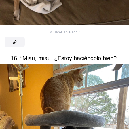
©
Han-Cat / Reddit
16. “Miau, miau. ¿Estoy haciéndolo bien?”