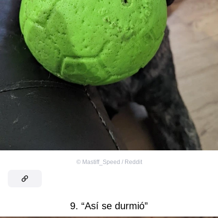
©
Mastiff_Speed / Reddit
9. “Así se durmió”