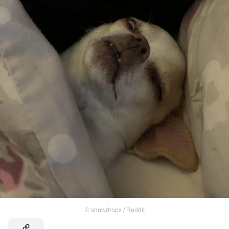
©
snowdropx / Reddit