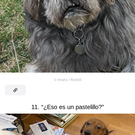
©
mrahz / Reddit
11. “¿Eso es un pastelillo?”