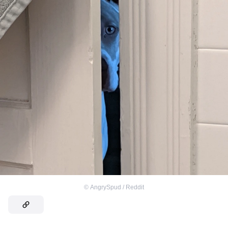
©
AngrySpud / Reddit