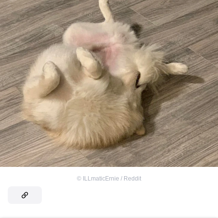
©
ILLmaticErnie / Reddit