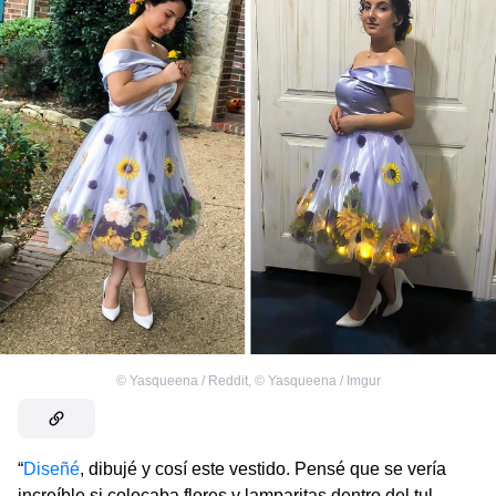
©
Yasqueena / Reddit
,
©
Yasqueena / Imgur
“
Diseñé
, dibujé y cosí este vestido. Pensé que se vería
increíble si colocaba flores y lamparitas dentro del tul.