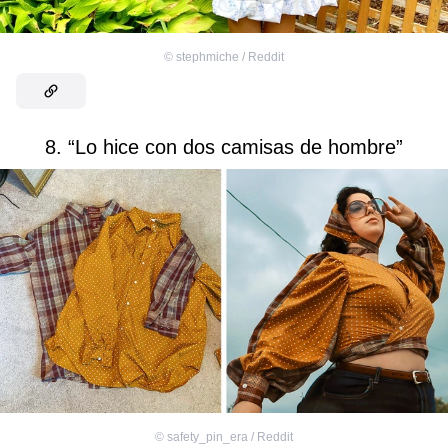
©
stephmiche / Reddit
8. “Lo hice con dos camisas de hombre”
©
safety_pin_era / Reddit