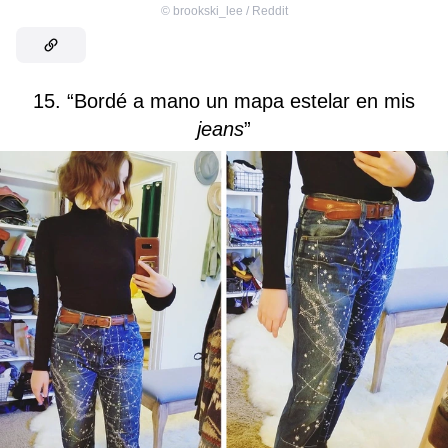
©
brookski_lee / Reddit
15. “Bordé a mano un mapa estelar en mis
jeans
”