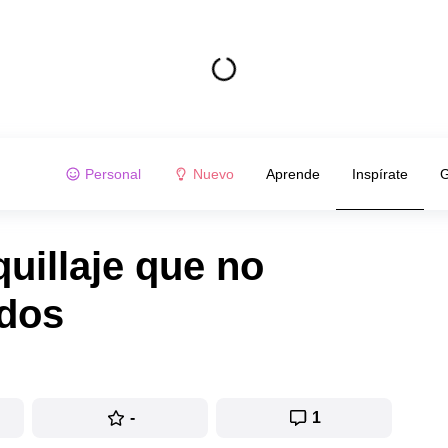
Personal
Nuevo
Aprende
Inspírate
G
uillaje que no
idos
-
1