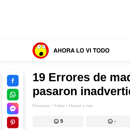
19 Errores de maq
pasaron inadvert
·
·
Personas
Fotos
Humor y risa
5
-