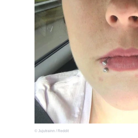
©
Jujutrainn / Reddit