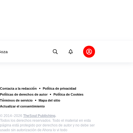
oza
Contacta a la redacción
Política de privacidad
Políticas de derechos de autor
Política de Cookies
Términos de servicio
Mapa del sitio
Actualizar el consentimiento
© 2014–2026
TheSoul Publishing
.
Todos los derechos reservados. Todo el material en esta
página está protegido por derechos de autor y no debe ser
usado sin autorización de Ahora lo vi todo