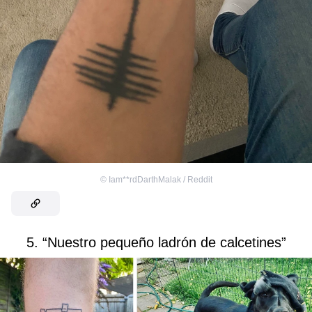
©
Iam**rdDarthMalak / Reddit
5. “Nuestro pequeño ladrón de calcetines”