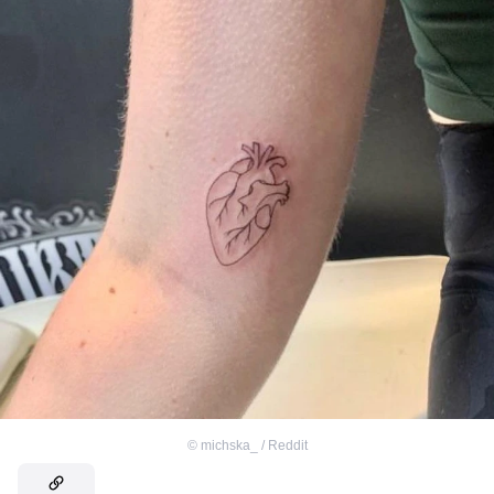
©
michska_ / Reddit