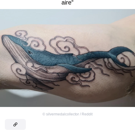
aire”
©
silvermedalcollector / Reddit