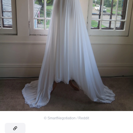
©
SmartNegotiation / Reddit