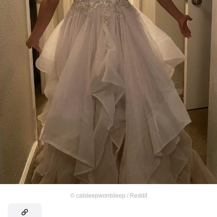
©
catsleepwontsleep / Reddit