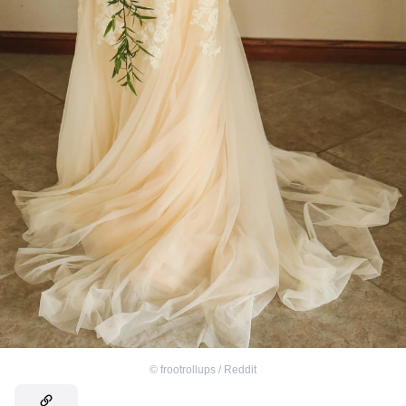
©
frootrollups / Reddit