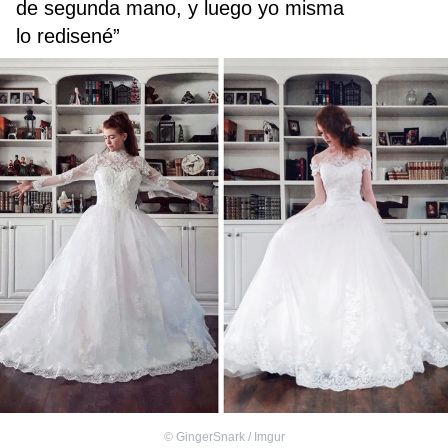
de segunda mano, y luego yo misma
lo redisené”
©
GingerSnark / Imgur