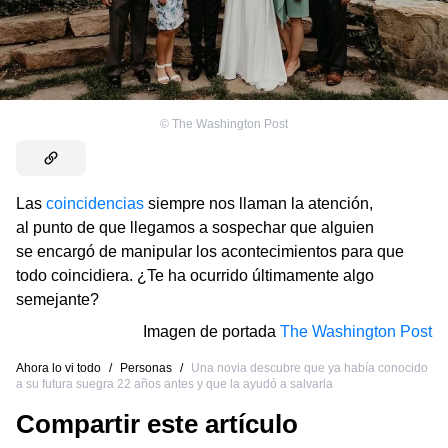
©
The Washington Post
Las
coincidencias
siempre nos llaman la atención,
al punto de que llegamos a sospechar que alguien
se encargó de manipular los acontecimientos para que
todo coincidiera. ¿Te ha ocurrido últimamente algo
semejante?
Imagen de portada
The Washington Post
Ahora lo vi todo
/
Personas
/
Una novia descubre que ya había conocido
a su futura suegra 22 años antes y que la ayudó a salvarla
Compartir este artículo