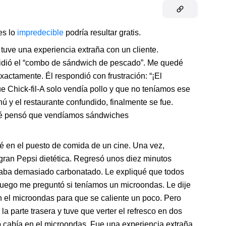
es lo
impredecible
podría resultar gratis.
 tuve una experiencia extraña con un cliente.
pidió el “combo de sándwich de pescado”. Me quedé
xactamente. Él respondió con frustración: “¡El
ick-fil-A solo vendía pollo y que no teníamos ese
ú y el restaurante confundido, finalmente se fue.
qué pensó que vendíamos sándwiches
é en el puesto de comida de un cine. Una vez,
ran Pepsi dietética. Regresó unos diez minutos
taba demasiado carbonatado. Le expliqué que todos
luego me preguntó si teníamos un microondas. Le dije
n el microondas para que se caliente un poco. Pero
a parte trasera y tuve que verter el refresco en dos
no cabía en el microondas. Fue una experiencia extraña