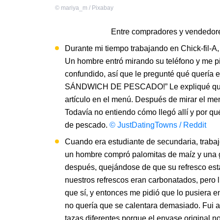
©
mariya_m / Pixabay
Entre compradores y vendedor
Durante mi tiempo trabajando en Chick-fil-A,
Un hombre entró mirando su teléfono y me 
confundido, así que le pregunté qué quería e
SÁNDWICH DE PESCADO!” Le expliqué que Ch
artículo en el menú. Después de mirar el men
Todavía no entiendo cómo llegó allí y por 
de pescado.
© JustDatingTowns / Reddit
Cuando era estudiante de secundaria, trabaj
un hombre compró palomitas de maíz y una g
después, quejándose de que su refresco es
nuestros refrescos eran carbonatados, pero 
que sí, y entonces me pidió que lo pusiera e
no quería que se calentara demasiado. Fui a l
tazas diferentes porque el envase original 