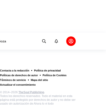
oza
Contacta a la redacción
Política de privacidad
Políticas de derechos de autor
Política de Cookies
Términos de servicio
Mapa del sitio
Actualizar el consentimiento
© 2014–2026
TheSoul Publishing
.
Todos los derechos reservados. Todo el material en esta
página está protegido por derechos de autor y no debe ser
usado sin autorización de Ahora lo vi todo