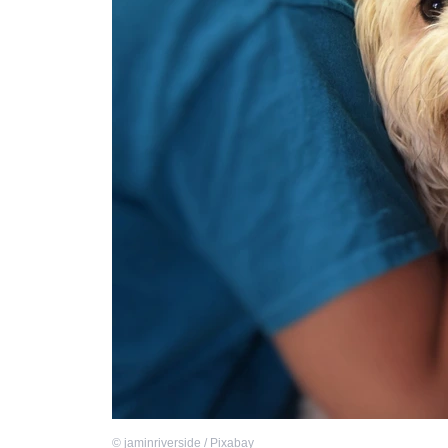
©
jaminriverside / Pixabay