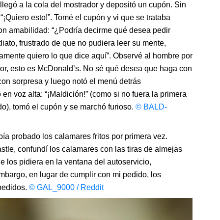
legó a la cola del mostrador y depositó un cupón. Sin
“¡Quiero esto!”. Tomé el cupón y vi que se trataba
n amabilidad: “¿Podría decirme qué desea pedir
ato, frustrado de que no pudiera leer su mente,
amente quiero lo que dice aquí”. Observé al hombre por
ñor, esto es McDonald’s. No sé qué desea que haga con
on sorpresa y luego notó el menú detrás
en voz alta: “¡Maldición!” (como si no fuera la primera
o), tomó el cupón y se marchó furioso.
© BALD-
a probado los calamares fritos por primera vez.
stle, confundí los calamares con las tiras de almejas
 los pidiera en la ventana del autoservicio,
mbargo, en lugar de cumplir con mi pedido, los
 pedidos.
© GAL_9000 / Reddit