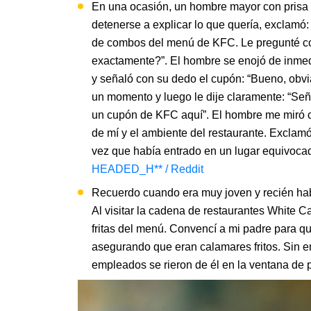
En una ocasión, un hombre mayor con prisa l
detenerse a explicar lo que quería, exclamó: 
de combos del menú de KFC. Le pregunté co
exactamente?”. El hombre se enojó de inmedi
y señaló con su dedo el cupón: “Bueno, obvi
un momento y luego le dije claramente: “Se
un cupón de KFC aquí”. El hombre me miró c
de mí y el ambiente del restaurante. Exclamó 
vez que había entrado en un lugar equivocad
HEADED_H** / Reddit
Recuerdo cuando era muy joven y recién habí
Al visitar la cadena de restaurantes White Ca
fritas del menú. Convencí a mi padre para que
asegurando que eran calamares fritos. Sin e
empleados se rieron de él en la ventana de